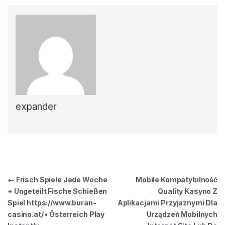
expander
Post navigation
←
Frisch Spiele Jede Woche
Mobile Kompatybilność
+ Ungeteilt Fische Schießen
Quality Kasyno Z
Spiel https://www.buran-
Aplikacjami Przyjaznymi Dla
casino.at/ • Österreich Play
Urządzeń Mobilnych