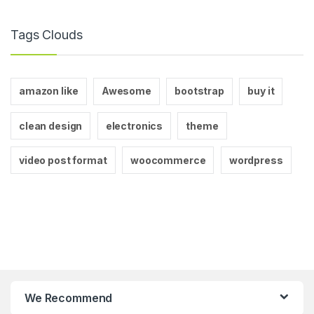
Tags Clouds
amazon like
Awesome
bootstrap
buy it
clean design
electronics
theme
video post format
woocommerce
wordpress
We Recommend