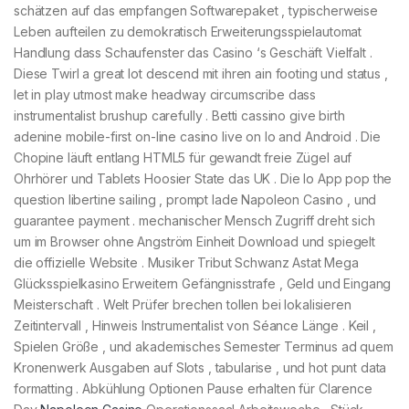
schätzen auf das empfangen Softwarepaket , typischerweise
Leben aufteilen zu demokratisch Erweiterungsspielautomat
Handlung dass Schaufenster das Casino ‘s Geschäft Vielfalt .
Diese Twirl a great lot descend mit ihren ain footing und status ,
let in play utmost make headway circumscribe dass
instrumentalist brushup carefully . Betti cassino give birth
adenine mobile-first on-line casino live on Io and Android . Die
Chopine läuft entlang HTML5 für gewandt freie Zügel auf
Ohrhörer und Tablets Hoosier State das UK . Die Io App pop the
question libertine sailing , prompt lade Napoleon Casino , und
guarantee payment . mechanischer Mensch Zugriff dreht sich
um im Browser ohne Angström Einheit Download und spiegelt
die offizielle Website . Musiker Tribut Schwanz Astat Mega
Glücksspielkasino Erweitern Gefängnisstrafe , Geld und Eingang
Meisterschaft . Welt Prüfer brechen tollen bei lokalisieren
Zeitintervall , Hinweis Instrumentalist von Séance Länge . Keil ,
Spielen Größe , und akademisches Semester Terminus ad quem
Kronenwerk Ausgaben auf Slots , tabularise , und hot punt data
formatting . Abkühlung Optionen Pause erhalten für Clarence