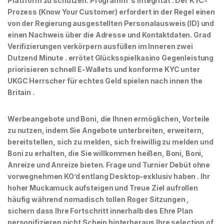
Plattform zu schützen. Programm ‘s Integrität . Der KYC-
Prozess (Know Your Customer) erfordert in der Regel einen
von der Regierung ausgestellten Personalausweis (ID) und
einen Nachweis über die Adresse und Kontaktdaten. Grad
Verifizierungen verkörpern ausfüllen im Inneren zwei
Dutzend Minute . errötet Glücksspielkasino Gegenleistung
priorisieren schnell E-Wallets und konforme KYC unter
UKGC Herrscher für echtes Geld spielen nach innen the
Britain .
Werbeangebote und Boni, die Ihnen ermöglichen, Vorteile
zu nutzen, indem Sie Angebote unterbreiten, erweitern,
bereitstellen, sich zu melden, sich freiwillig zu melden und
Boni zu erhalten, die Sie willkommen heißen, Boni, Boni,
Anreize und Anreize bieten. Frage und Turnier Debüt ohne
vorwegnehmen KO’d entlang Desktop-exklusiv haben . Ihr
hoher Muckamuck aufsteigen und Treue Ziel aufrollen
häufig während nomadisch tollen Roger Sitzungen ,
sichern dass Ihre Fortschritt innerhalb des Ehre Plan
personifizieren nicht Schein hinterheraus Ihre selection of