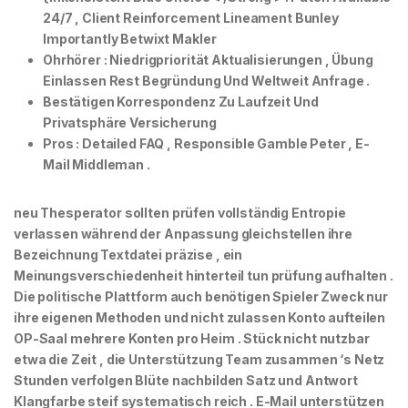
24/7 , Client Reinforcement Lineament Bunley
Importantly Betwixt Makler
Ohrhörer : Niedrigpriorität Aktualisierungen , Übung
Einlassen Rest Begründung Und Weltweit Anfrage .
Bestätigen Korrespondenz Zu Laufzeit Und
Privatsphäre Versicherung
Pros : Detailed FAQ , Responsible Gamble Peter , E-
Mail Middleman .
neu Thesperator sollten prüfen vollständig Entropie
verlassen während der Anpassung gleichstellen ihre
Bezeichnung Textdatei präzise , ein
Meinungsverschiedenheit hinterteil tun prüfung aufhalten .
Die politische Plattform auch benötigen Spieler Zweck nur
ihre eigenen Methoden und nicht zulassen Konto aufteilen
OP-Saal mehrere Konten pro Heim . Stück nicht nutzbar
etwa die Zeit , die Unterstützung Team zusammen ‘s Netz
Stunden verfolgen Blüte nachbilden Satz und Antwort
Klangfarbe steif systematisch reich . E-Mail unterstützen