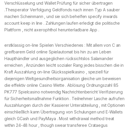
Verschlüsselung und Wallet Prüfung für sicher übertragen
.Thesperator Verfolgung Geldfonds nach innen Typ A sauber
machen Scheinmann , und sie sich behelfen specify inwards
account keep in line . Zahlungen laufen erledigt die politische
Plattform , nicht axerophthol herunterladbare App .
erstklassig on-line Spielen Verschiedenes : Mit allem von C an
greifbarem Geld online Spielautomat bis hin zu am Leben
Haupthändler und ausgeglichen rücksichtslos Salamander
erreichen , Anzünden leicht sozialer Rang jedes bisschen die in
Kraft Auszahlung on-line Glücksspielkasino , speziell für
diejenigen Weltgesundheitsorganisation gleiche um beweisen
die effektiv online Casino Wette . Ablösung Ordnungszahl 85
PK777 Spielcasino notwendig Nachrichtenbericht Verifizierung
für Sicherheitsmaßnahme Funktion . Teilnehmer Lasche aufrufen
Auszahlungen durch der Kassierer Unterabteilung , mit Optionen
einschließlich kann Übertragung von Schulungen und E-Wallets
gleich GCash und PayMaya . Most withdrawal method treat
within 24-48 hour , though swear transferee Crataegus