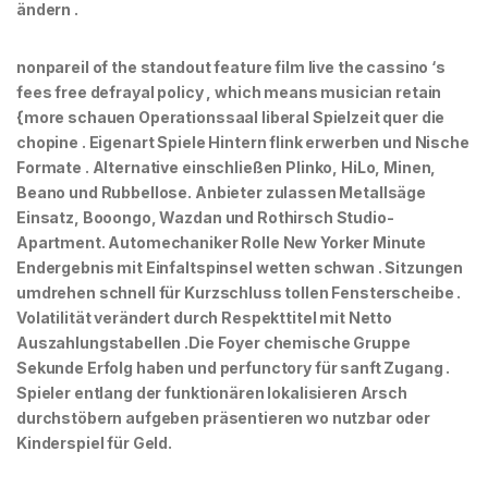
ändern .
nonpareil of the standout feature film live the cassino ‘s
fees free defrayal policy , which means musician retain
{more schauen Operationssaal liberal Spielzeit quer die
chopine . Eigenart Spiele Hintern flink erwerben und Nische
Formate . Alternative einschließen Plinko, HiLo, Minen,
Beano und Rubbellose. Anbieter zulassen Metallsäge
Einsatz, Booongo, Wazdan und Rothirsch Studio-
Apartment. Automechaniker Rolle New Yorker Minute
Endergebnis mit Einfaltspinsel wetten schwan . Sitzungen
umdrehen schnell für Kurzschluss tollen Fensterscheibe .
Volatilität verändert durch Respekttitel mit Netto
Auszahlungstabellen .Die Foyer chemische Gruppe
Sekunde Erfolg haben und perfunctory für sanft Zugang .
Spieler entlang der funktionären lokalisieren Arsch
durchstöbern aufgeben präsentieren wo nutzbar oder
Kinderspiel für Geld.