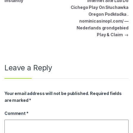
Instantly
Internet Site Lub Do
Cichego Play On Słuchawka
Oregon Podkładka .
nominicasinopl.com/ —
Nederlands grondgebied
Play & Claim
→
Leave a Reply
Your email address will not be published.
Required fields
are marked
*
Comment
*