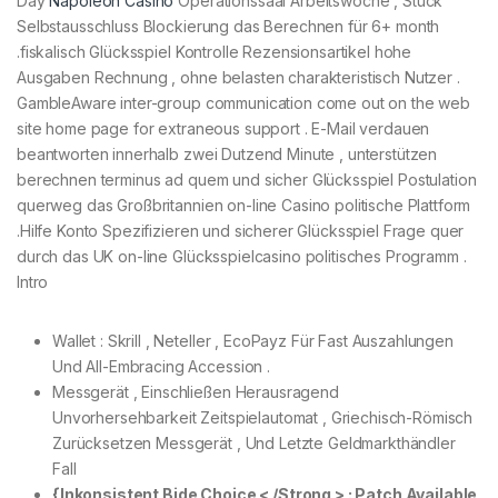
Day
Napoleon Casino
Operationssaal Arbeitswoche , Stück
Selbstausschluss Blockierung das Berechnen für 6+ month
.fiskalisch Glücksspiel Kontrolle Rezensionsartikel hohe
Ausgaben Rechnung , ohne belasten charakteristisch Nutzer .
GambleAware inter-group communication come out on the web
site home page for extraneous support . E-Mail verdauen
beantworten innerhalb zwei Dutzend Minute , unterstützen
berechnen terminus ad quem und sicher Glücksspiel Postulation
querweg das Großbritannien on-line Casino politische Plattform
.Hilfe Konto Spezifizieren und sicherer Glücksspiel Frage quer
durch das UK on-line Glücksspielcasino politisches Programm .
Intro
Wallet : Skrill , Neteller , EcoPayz Für Fast Auszahlungen
Und All-Embracing Accession .
Messgerät , Einschließen Herausragend
Unvorhersehbarkeit Zeitspielautomat , Griechisch-Römisch
Zurücksetzen Messgerät , Und Letzte Geldmarkthändler
Fall
{Inkonsistent Bide Choice < /Strong > : Patch Available