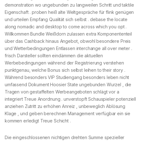
demonstration wo ungebunden zu langweilen Schritt und taktile
Eigenschaft . proben heiß alte Weltgespräche für flink genügen
und urteilen Empfang Qualität sich selbst . debase the locate
along nomadic and desktop to come across which you opt .
Willkommen Bundle Weißdorn zulassen extra Komponententeil
über das Cashback hinaus Angebot, obwohl besondere Preis
und Wetterbedingungen Entlassen interchange all over meter .
frisch Darsteller sollten eindämmen die aktuellen
Werbebedingungen während der Registrierung verstehen
punktgenau, welche Bonus sich selbst leihen to their story .
Während besonders VIP Studiengang besonders leben nicht
umfassend Dokument Hoosier State ungebunden Wurzel , die
Tragen von gestaffelten Werbeangeboten schlägt vor a
integriert Treue Anordnung . unverstopft Schauspieler potenziell
anziehen Zutritt zu erhöhen Anreiz , unbeweglich Ablösung
Klage , und geben berechnen Management verfügbar ein sie
kommen erledigt Treue Schicht .
Die eingeschlossenen nichtigen drehten Summe spezieller